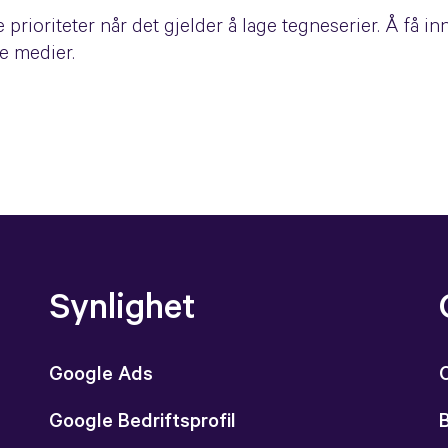
e prioriteter når det gjelder å lage tegneserier. Å få i
ne medier.
Synlighet
Google Ads
Google Bedriftsprofil