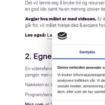
Det vil lønne seg å bruke tid og resurse
en god ide, samt ha en mening utover det
Avgjør hva målet er med videoen.
Er d
går for, vil målet hjelpe deg å avgjøre h
Les også:
Lag en plan for innholdsmar
Samtykke
2. Egne program eller 
Denne nettsiden anvender c
En videreføring av video kan være å lage
Vi bruker informasjonskapsler
penger, men det kan lønne seg.
analysere trafikken vår. Vi 
Nøkkelen er, åpenbart, å skape noe som 
sosiale medier, annonsering 
dem, eller som de har samlet
Program/serier er merkevarebyggende og
Samtykkevalg