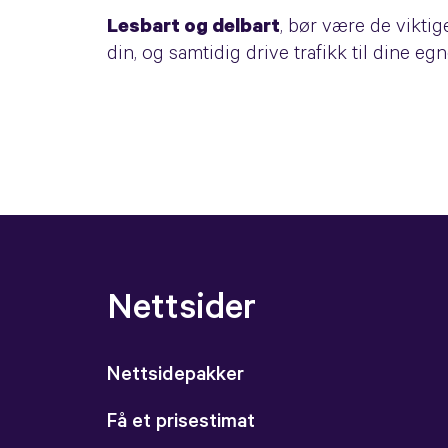
Lesbart og delbart
, bør være de viktig
din, og samtidig drive trafikk til dine eg
Nettsider
Nettsidepakker
Få et prisestimat