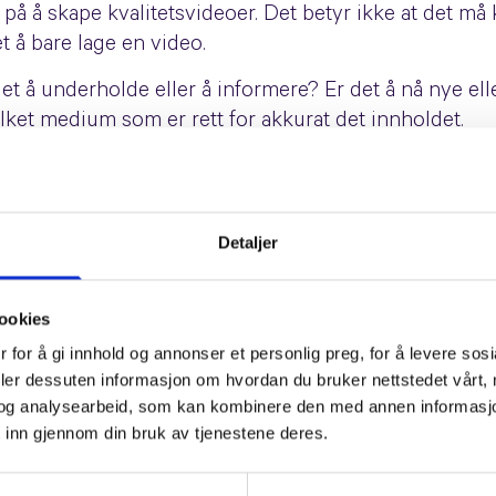
r på å skape kvalitetsvideoer. Det betyr ikke at det 
 å bare lage en video.
et å underholde eller å informere? Er det å nå nye el
vilket medium som er rett for akkurat det innholdet.
kedsføring
Detaljer
serier
ookies
 egne program eller serier, til for eksempel YouTube.
 for å gi innhold og annonser et personlig preg, for å levere sos
deler dessuten informasjon om hvordan du bruker nettstedet vårt,
din målgruppe vil se på som verdifullt og underholde
og analysearbeid, som kan kombinere den med annen informasjon d
 inn gjennom din bruk av tjenestene deres.
 samtidig med på å posisjonere deg i ditt marked.