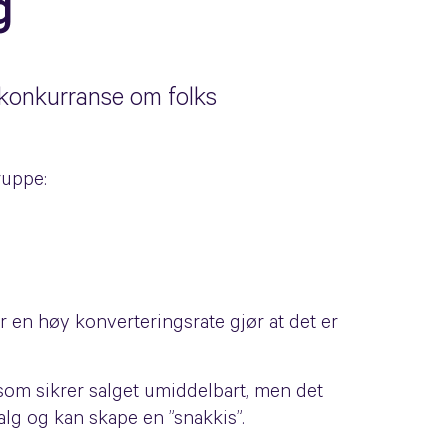
g
 konkurranse om folks
ruppe:
ar en høy konverteringsrate gjør at det er
som sikrer salget umiddelbart, men det
g og kan skape en ”snakkis”.