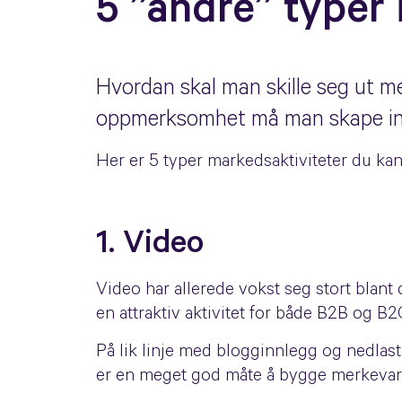
5 ”andre” typer
Hvordan skal man skille seg ut m
oppmerksomhet må man skape inn
Her er 5 typer markedsaktiviteter du ka
1. Video
Video har allerede vokst seg stort blant 
en attraktiv aktivitet for både B2B og B
På lik linje med blogginnlegg og nedlas
er en meget god måte å bygge merkevare