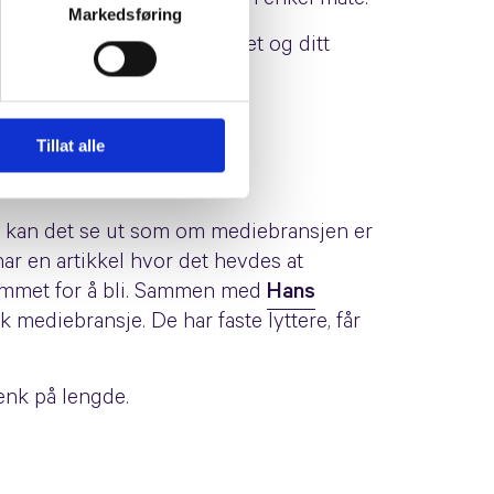
 digital markedsføring på en enkel måte.
Markedsføring
lbyr, bedriftens personlighet og ditt
Tillat alle
ge kan det se ut som om mediebransjen er
ar en artikkel hvor det hevdes at
ommet for å bli. Sammen med
Hans
mediebransje. De har faste lyttere, får
enk på lengde.