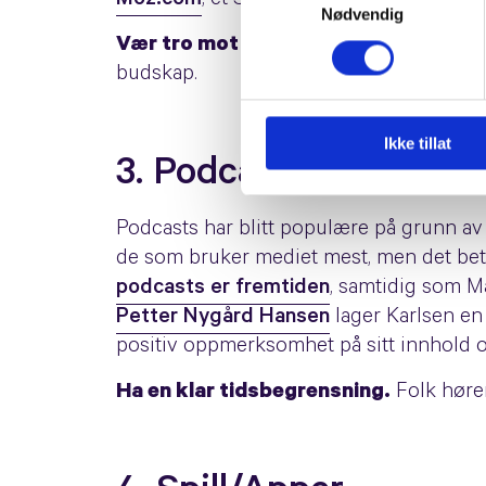
Moz.com
, et SEO-konsulentfirma, har en
Nødvendig
Vær tro mot merkevaren/bedriften d
budskap.
Ikke tillat
3. Podcasts
Podcasts har blitt populære på grunn av
de som bruker mediet mest, men det betyr
podcasts er fremtiden
, samtidig som M
Petter Nygård Hansen
lager Karlsen en
positiv oppmerksomhet på sitt innhold og
Ha en klar tidsbegrensning.
Folk hører