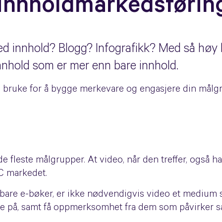
 innholdmarkedsførin
ed innhold? Blogg? Infografikk? Med så høy
hold som er mer enn bare innhold.
n bruke for å bygge merkevare og engasjere din målg
de fleste målgrupper. At video, når den treffer, også h
2C markedet.
tbare e-bøker, er ikke nødvendigvis video et medium 
 på, samt få oppmerksomhet fra dem som påvirker sal