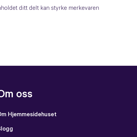
nnholdet ditt delt kan styrke merkevaren
Om oss
Om Hjemmesidehuset
Blogg