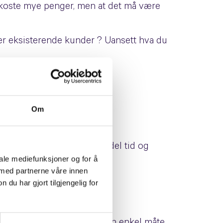
må koste mye penger, men at det må være
ler eksisterende kunder ? Uansett hva du
Om
 Dette koster muligens en del tid og
iale mediefunksjoner og for å
 med partnerne våre innen
ne.
u har gjort tilgjengelig for