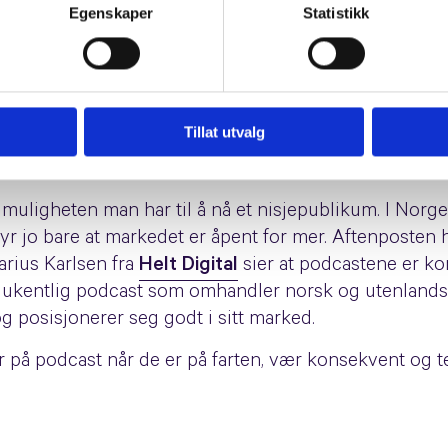
 serie de kaller
Whiteboard Friday
hvor de tar for seg
Egenskaper
Statistikk
in.
Sørg for å velge en sjanger som passer til det du ti
Tillat utvalg
 muligheten man har til å nå et nisjepublikum. I Nor
 jo bare at markedet er åpent for mer. Aftenposten h
arius Karlsen fra
Helt Digital
sier at podcastene er k
 ukentlig podcast som omhandler norsk og utenlandsk 
 posisjonerer seg godt i sitt marked.
 på podcast når de er på farten, vær konsekvent og t