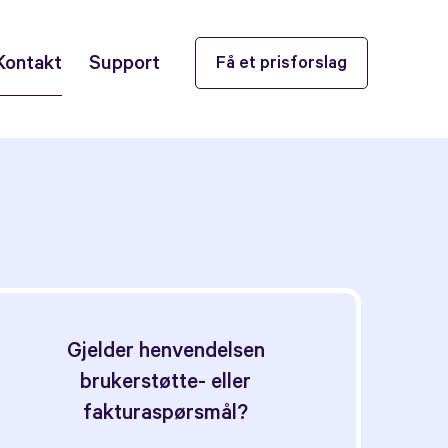
Kontakt
Support
Få et prisforslag
Gjelder henvendelsen
brukerstøtte- eller
fakturaspørsmål?