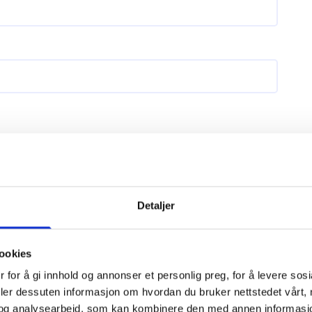
gle Ads)
ing
Detaljer
ookies
 for å gi innhold og annonser et personlig preg, for å levere sos
deler dessuten informasjon om hvordan du bruker nettstedet vårt,
og analysearbeid, som kan kombinere den med annen informasjon d