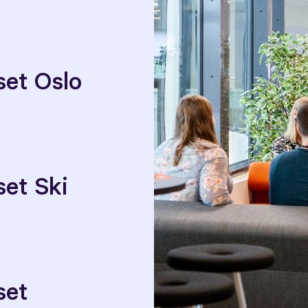
et Oslo
et Ski
set