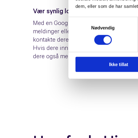
dem, eller som de har samlet
Vær synlig lokalt og vis deg frem fra
Samtykkevalg
Med en Google Bedriftsprofil kan kunder 
Nødvendig
meldinger eller ringe direkte fra oppføri
kontakte dere, desto mer sannsynlig er de
Hvis dere innhenter gode anmeldelser fra
dere også mer attraktive for nye kunder.
Ikke tillat