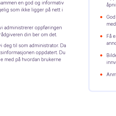
te sammen en god og informativ
åpni
elig som ikke ligger på nett i
God 
med 
 vi administrerer oppføringen
rådgiveren din ber om det.
Få e
ann
i deg til som administrator. Da
ftsinformasjonen oppdatert. Du
Bild
ølge med på hvordan brukerne
inn
Anme