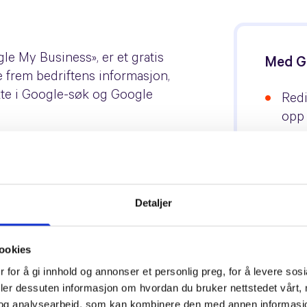
gle My Business», er et gratis
Med Go
e frem bedriftens informasjon,
ekte i Google-søk og Google
Red
opp 
Frem
re rangering i søk
topp
bør ha en Google Bedriftsprofil
 akkurat det du tilby. Når noen
Få e
Detaljer
long Tønsberg» vil en korrekt
ann
rofil bidra til bedre
ookies
Få b
sørge for at det er akkurat du
vise
 for å gi innhold og annonser et personlig preg, for å levere sos
økende inn til ditt nettsted og
verd
deler dessuten informasjon om hvordan du bruker nettstedet vårt,
og analysearbeid, som kan kombinere den med annen informasjon d