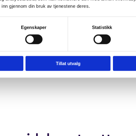
Frem
 inn gjennom din bruk av tjenestene deres.
 din beste side
ved 
finne deg i kart, sende
Egenskaper
Statistikk
Legg
ngen. Jo enklere det er å
book
t at folk velger å gjøre det.
arr
 kunder dere allerede har, blir
Tillat utvalg