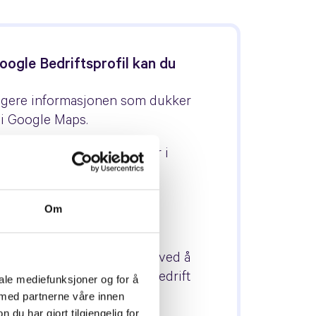
ogle Bedriftsprofil kan du
igere informasjonen som dukker
i Google Maps.
me dine varer og tjenester i
en av Google.
nda mer ut av Google Ads-
Om
onseringen.
edre rangeringer i Google, ved å
 søkemotoren at du er en bedrift
iale mediefunksjoner og for å
t å legge merke til.
 med partnerne våre innen
u har gjort tilgjengelig for