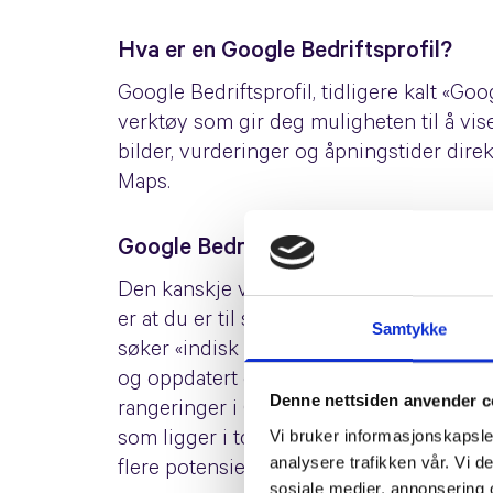
Hva er en Google Bedriftsprofil?
Google Bedriftsprofil, tidligere kalt «Goo
verktøy som gir deg muligheten til å vis
bilder, vurderinger og åpningstider dir
Maps.
Google Bedriftsprofil kan gi deg bed
Den kanskje viktigste grunnen til at du 
er at du er til stede når noen søker etter
Samtykke
søker «indisk Majorstuen» eller «frisørsa
og oppdatert oppføring i Google Bedriftsp
Denne nettsiden anvender c
rangeringer i Googles søkeresultater og 
Vi bruker informasjonskapsler
som ligger i toppen. Det kan gi flere bes
analysere trafikken vår. Vi 
flere potensielle salg for bedriften.
sosiale medier, annonsering 