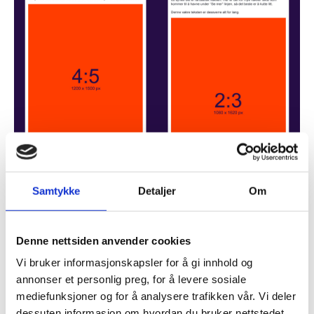
Samtykke
Detaljer
Om
Denne nettsiden anvender cookies
Så hva er forskjellen?
Vi bruker informasjonskapsler for å gi innhold og
annonser et personlig preg, for å levere sosiale
Den store forskjellen er at bilde- og videoannonser for
mediefunksjoner og for å analysere trafikken vår. Vi deler
mobil får en maksimal bilde- og videostørrelse på 4:5
dessuten informasjon om hvordan du bruker nettstedet