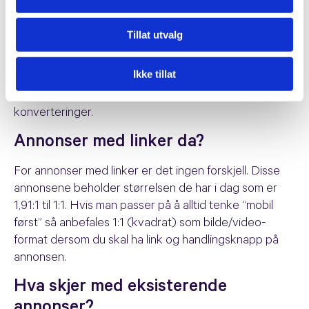
plattformen.
En positiv endring
Tillat utvalg
Ifølge Facebook fører det å endre antall synlige
Ikke tillat
tekstlinjer fra 7 til 3 til bedre levering av annonser,
både med tanke på click-through rate (CTR) og
konverteringer.
Annonser med linker da?
For annonser med linker er det ingen forskjell. Disse
annonsene beholder størrelsen de har i dag som er
1,91:1 til 1:1. Hvis man passer på å alltid tenke “mobil
først” så anbefales 1:1 (kvadrat) som bilde/video-
format dersom du skal ha link og handlingsknapp på
annonsen.
Hva skjer med eksisterende