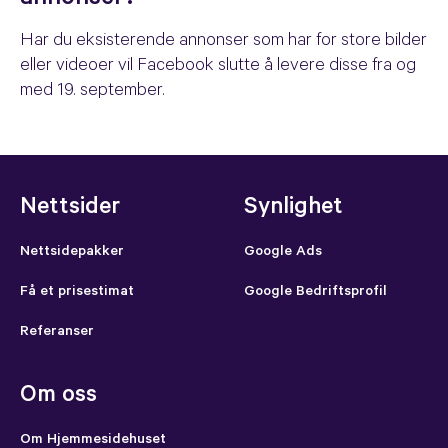
annonser?
Har du eksisterende annonser som har for store bilder
eller videoer vil Facebook slutte å levere disse fra og
med 19. september.
Nettsider
Synlighet
Nettsidepakker
Google Ads
Få et prisestimat
Google Bedriftsprofil
Referanser
Om oss
Om Hjemmesidehuset