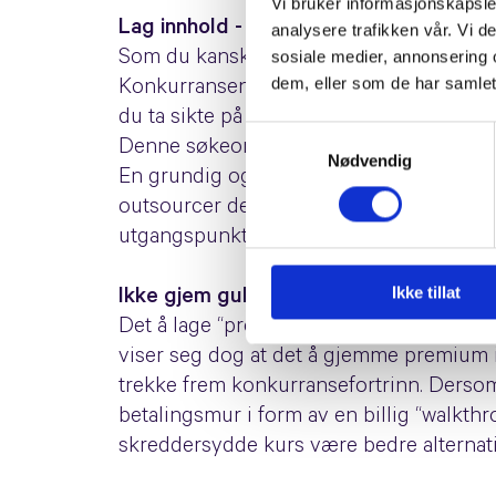
Vi bruker informasjonskapsler
Lag innhold - mye innhold
analysere trafikken vår. Vi 
sosiale medier, annonsering 
Som du kanskje skjønner av foregående p
dem, eller som de har samlet
Konkurransen er sterk og spørsmålene er
du ta sikte på å besvare spørsmål som di
Samtykkevalg
Denne søkeordsanalysen bør være grunnla
Nødvendig
En grundig og langsiktig innholdsstrateg
outsourcer det til et byrå, vil en strategi
utgangspunkt i organisk synlighet og hv
Ikke tillat
Ikke gjem gullet
Det å lage “premium” innhold for betale
viser seg dog at det å gjemme premium i
trekke frem konkurransefortrinn. Dersom
betalingsmur i form av en billig “walkth
skreddersydde kurs være bedre alternati