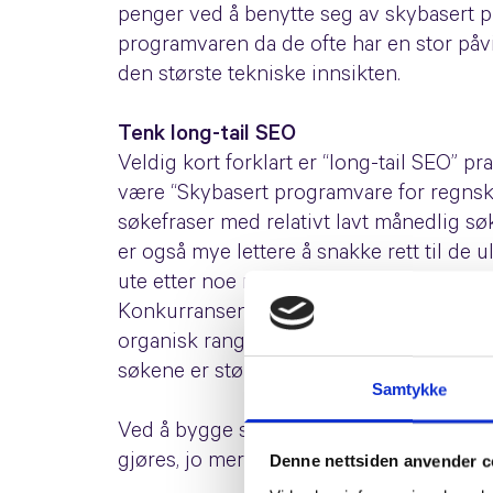
penger ved å benytte seg av skybasert p
programvaren da de ofte har en stor på
den største tekniske innsikten.
Tenk long-tail SEO
Veldig kort forklart er “long-tail SEO” p
være “Skybasert programvare for regnska
søkefraser med relativt lavt månedlig s
er også mye lettere å snakke rett til d
ute etter noe meget konkret.
Konkurransen i det organiske søket er 
organisk rangering relativt raskt. Samlet 
søkene er større enn de generelle søkef
Samtykke
Ved å bygge synlighet rundt denne typen 
gjøres, jo mer spisset innhold og Call-t
Denne nettsiden anvender c