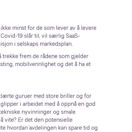
ikke minst for de som lever av å levere
id-19 slår til, vil særlig SaaS-
isjon i selskaps markedsplan.
t å trekke frem de rådene som gjelder
asting, mobilvennlighet og det å ha et
rklærte guruer med store briller og for
 glipper i arbeidet med å oppnå en god
 tekniske nyvinninger og smale
å vite? Er det den potensielle
vite hvordan avdelingen kan spare tid og