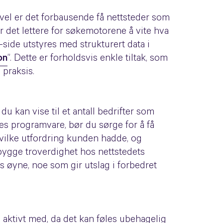
evel er det forbausende få nettsteder som
ir det lettere for søkemotorene å vite hva
side utstyres med strukturert data i
on
”. Dette er forholdsvis enkle tiltak, som
 praksis.
du kan vise til et antall bedrifter som
es programvare, bør du sørge for å få
hvilke utfordring kunden hadde, og
 bygge troverdighet hos nettstedets
 øyne, noe som gir utslag i forbedret
 aktivt med, da det kan føles ubehagelig