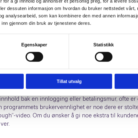
 for å gi innhold og annonser et personlig preg, for å levere sos
deler dessuten informasjon om hvordan du bruker nettstedet vårt,
og analysearbeid, som kan kombinere den med annen informasjon d
unkt, skal det ofte mye innhold til for å nå målgrupp
 inn gjennom din bruk av tjenestene deres.
 mange. Derfor må du gi bedre og flere svar enn hva 
ne konkurrenter ikke evner å besvare i deres innhold
get til en innholdsstrategi.
Egenskaper
Statistikk
i vil gjøre innholdsjobben både motiverende og målbar
 gjøre det lettere å se konkrete resultater av satsingen
a dere ønsker å bli synlige på, men også hvordan der
Tillat utvalg
nde kunder er en velprøvd strategi, og for mange er 
nnhold bak en innlogging eller betalingsmur, ofte e
 programmets brukervennlighet er noe dere er stolte a
rough”-video. Om du ønsker å gi noe ekstra til kunden
ver.