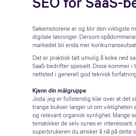
SEO for SaaS-be
Søkemotorene er og blir den viktigste ma
digitale løsninger. Dersom spådommene o
markedet bli enda mer konkurranseutsatt.
Det er praktisk talt umulig å koke ned sa
SaaS-bedrifter spesielt. Disse kommer i t
nettsted i generell god teknisk forfatnin
Kjenn din målgruppe
Joda, jeg er fullstendig klar over at det 
trange bukser langer ut om viktigheten 
og relevant organisk synlighet. Mange s
tematikker de selv synes er interessant, 
superbrukeren du ønsker å nå på dette st