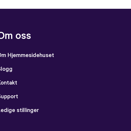
Om oss
Om Hjemmesidehuset
Blogg
Kontakt
Support
edige stillinger