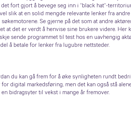
et fort gjort å bevege seg inn i “black hat”-territori
evel slik at en solid mengde relevante lenker fra andre
i søkemotorene. Se gjerne på det som at andre aktører
et at det er verdt å henvise sine brukere videre. Her 
skje sende programmet til test hos en uavhengig aktø
del å betale for lenker fra lugubre nettsteder.
ordan du kan gå frem for å øke synligheten rundt bedri
for digital markedsføring, men det kan også stå alen
 en bidragsyter til vekst i mange år fremover.