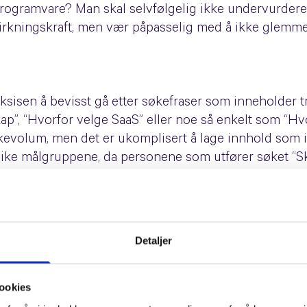
rogramvare? Man skal selvfølgelig ikke undervurdere 
virkningskraft, men vær påpasselig med å ikke glemme
raksisen å bevisst gå etter søkefraser som inneholder t
p”, “Hvorfor velge SaaS” eller noe så enkelt som “Hv
økevolum, men det er ukomplisert å lage innhold som i
e ulike målgruppene, da personene som utfører søket “
dessuten lavere enn ved de mer generelle søkene som
sett er det dessuten en stor sannsynlighet for at søkev
rasene.
Detaljer
long-tail søkefraser, vil du også se en økning i konv
o-Action kan du nemlig lage.
ookies