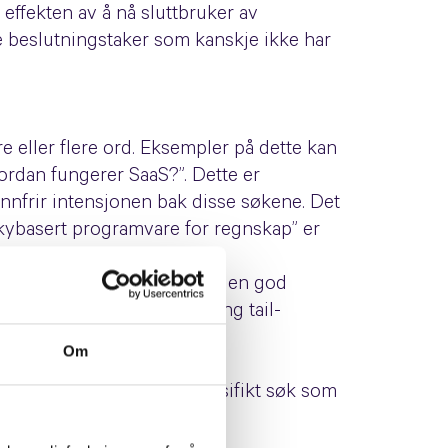
effekten av å nå sluttbruker av
 beslutningstaker som kanskje ikke har
re eller flere ord. Eksempler på dette kan
ordan fungerer SaaS?”. Dette er
nnfrir intensjonen bak disse søkene. Det
Skybasert programvare for regnskap” er
 “SaaS”, noe som muliggjør en god
olumet knyttet til disse long tail-
Om
erteringsraten. Jo mer spesifikt søk som