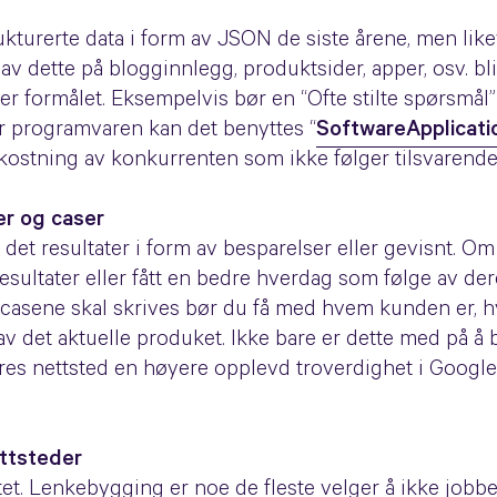
ukturerte data i form av JSON de siste årene, men lik
av dette på blogginnlegg, produktsider, apper, osv. bl
r formålet. Eksempelvis bør en “Ofte stilte spørsmål”-
or programvaren kan det benyttes “
SoftwareApplicati
ekostning av konkurrenten som ikke følger tilsvarende
er og caser
 det resultater i form av besparelser eller gevisnt. Om 
sultater eller fått en bedre hverdag som følge av der
e casene skal skrives bør du få med hvem kunden er, 
av det aktuelle produket. Ikke bare er dette med på å
es nettsted en høyere opplevd troverdighet i Googles
ettsteder
t. Lenkebygging er noe de fleste velger å ikke jobbe