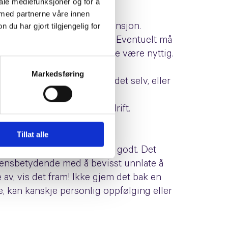
iale mediefunksjoner og for å
 med partnerne våre innen
u har gjort tilgjengelig for
en og innfri deres søkeintensjon.
deres konkurrenter klarer. Eventuelt må
. Her vil en søkeordsanalyse være nyttig.
Markedsføring
. Enten dere lager innholdet selv, eller
. Strategien bør ikke bare ta
e ønsker å fremstå som bedrift.
Tillat alle
det noe som fungerer meget godt. Det
r ensbetydende med å bevisst unnlate å
v, vis det fram! Ikke gjem det bak en
e, kan kanskje personlig oppfølging eller