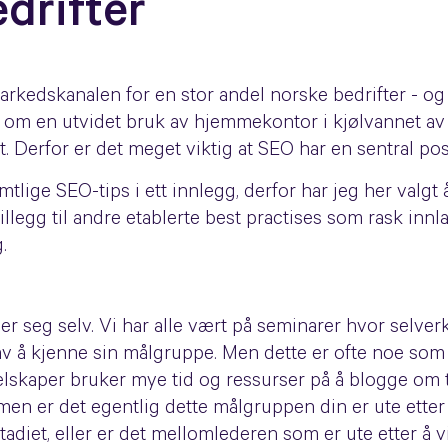
drifter
rkedskanalen for en stor andel norske bedrifter - og 
m en utvidet bruk av hjemmekontor i kjølvannet av Cov
 Derfor er det meget viktig at SEO har en sentral pos
mtlige SEO-tips i ett innlegg, derfor har jeg her valg
illegg til andre etablerte best practises som rask innl
g.
sier seg selv. Vi har alle vært på seminarer hvor selve
av å kjenne sin målgruppe. Men dette er ofte noe som
elskaper bruker mye tid og ressurser på å blogge om
men er det egentlig dette målgruppen din er ute etter 
adiet, eller er det mellomlederen som er ute etter å 