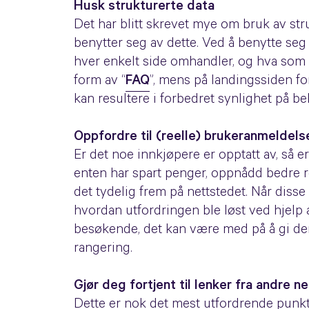
Husk strukturerte data
Det har blitt skrevet mye om bruk av str
benytter seg av dette. Ved å benytte seg 
hver enkelt side omhandler, og hva som e
form av “
FAQ
”, mens på landingssiden f
kan resultere i forbedret synlighet på b
Oppfordre til (reelle) brukeranmeldels
Er det noe innkjøpere er opptatt av, så er
enten har spart penger, oppnådd bedre re
det tydelig frem på nettstedet. Når diss
hvordan utfordringen ble løst ved hjelp 
besøkende, det kan være med på å gi der
rangering.
Gjør deg fortjent til lenker fra andre n
Dette er nok det mest utfordrende punkte