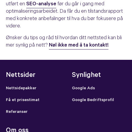
utført en
SEO-analyse
før du går i gang med
optimaliseringsarbeidet. Da får du en tilstandsrapport
med konkrete anbefalinger til hva du bør fokusere på
videre.
Ønsker du tips og råd til hvordan ditt nettsted kan bli
mer synlig på nett?
Nøl ikke med å ta kontakt!
Nettsider
Synlighet
Nettsidepakker
Google Ads
Få et prisestimat
Google Bedriftsprofil
Referanser
Om oss