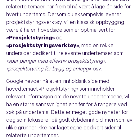
relaterte temaer, har frem til nå vært å lage én side for
hvert undertema. Dersom du eksempelvis leverer
prosjektstyringsverktøy, vil en klassisk oppbygging
være å ha en hovedside som er optimalisert for
«Prosjektstyring»
og
«prosjektstyringsverktøy»
, med en rekke
undersider dedikert til relevante undertemaer som
«spar penger med effektiv prosjektstyring»
,
«prosjektstyring for bygg og anlegg»
, osv.
Google hevder nå at en innholdsrik side med
hovedtemaet «Prosjektstyring» som inneholder
relevant informasjon om de nevnte undertemaene, vil
ha en større sannsynlighet enn før for å rangere ved
søk på undertema. Dette er meget gode nyheter for
deg som fokuserer på godt dybdeinnhold, men som av
ulike grunner ikke har laget egne dedikert sider til
relaterte undertemaer.