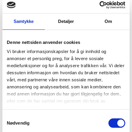
deg som driver en bedrift med et geografisk
begrenset virksomhetsområde.
Article
med undertyper som "BlogPosting" og
Samtykke
Detaljer
Om
"News Article" brukes for å definere tematikk
og innhold i blogginnlegg og andre
innholdstyper som går i dybden på et tema.
Denne nettsiden anvender cookies
Person
brukes for å utheve ansatte og
Vi bruker informasjonskapsler for å gi innhold og
kontaktpersoner i bedriften, særlig viktig i
annonser et personlig preg, for å levere sosiale
medisinske og juridiske fagfelt
mediefunksjoner og for å analysere trafikken vår. Vi deler
JobPostings brukes for å utheve
dessuten informasjon om hvordan du bruker nettstedet
stillingsutlysninger, og bør følge med på hver
vårt, med partnerne våre innen sosiale medier,
ledige stilling som publiseres på et nettsted.
annonsering og analysearbeid, som kan kombinere den
med annen informasjon du har gjort tilgjengelig for dem,
Product
eller
Service
for å definere
eller som de har samlet inn gjennom din bruk av
produkter og tjenester med blant annet
tjenestene deres.
prisinformasjon, beskrivelser og bilder.
Samtykkevalg
Nødvendig
Strukturert data øker sannsynligheten for at din
oppføring i det organiske søkeresultatet eksempelvis