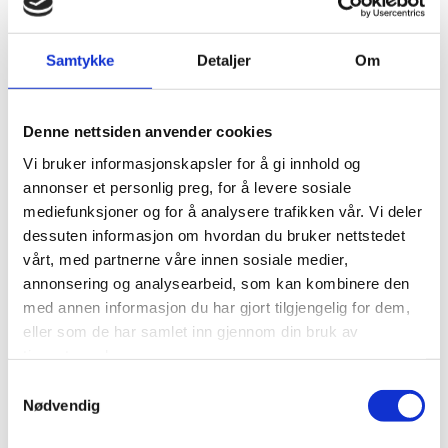
nettsiden til
Corpus Helse og Fysioterapi
vant
andreplassen, i tillegg til flere hederlige omtaler.
Samtykke
Detaljer
Om
Juryens begrunnelse for førsteplassen var at
nettsiden gir en god brukeropplevelse og er enkel å
navigere på. De mente den hadde et godt personlig
Denne nettsiden anvender cookies
uttrykk som skaper tillit til virksomheten. I tillegg la de
Vi bruker informasjonskapsler for å gi innhold og
vekt på fin bruk av ulike designelementer som
annonser et personlig preg, for å levere sosiale
overganger og bakgrunnsbilder.
mediefunksjoner og for å analysere trafikken vår. Vi deler
Vil du vite mer om juryens begrunnelse? Her kan du
dessuten informasjon om hvordan du bruker nettstedet
vårt, med partnerne våre innen sosiale medier,
lese hva Mono skriver om valget av vinneren.
annonsering og analysearbeid, som kan kombinere den
med annen informasjon du har gjort tilgjengelig for dem,
Flere Idium-nettsider blant juryens
eller som de har samlet inn gjennom din bruk av
favoritter
tjenestene deres.
Samtykkevalg
Det var tilsammen 105 bidrag fra hele Europa med
Nødvendig
med i konkurransen. I tillegg til å kåre vinneren og
årets topp fem Mono-nettsider, ble det også løftet