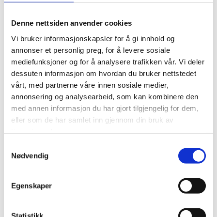
Denne nettsiden anvender cookies
Vi bruker informasjonskapsler for å gi innhold og
annonser et personlig preg, for å levere sosiale
Bedre innhold med
mediefunksjoner og for å analysere trafikken vår. Vi deler
innholdskalender
dessuten informasjon om hvordan du bruker nettstedet
vårt, med partnerne våre innen sosiale medier,
For å være mer produktiv, gjøre sjefen glad, nå bedriftens mål og
annonsering og analysearbeid, som kan kombinere den
bygge gode relasjoner (både internt og eksternt) er det viktig å
med annen informasjon du har gjort tilgjengelig for dem,
være strukturert.
eller som de har samlet inn gjennom din bruk av
tjenestene deres.
Samtykkevalg
Nødvendig
Egenskaper
Statistikk