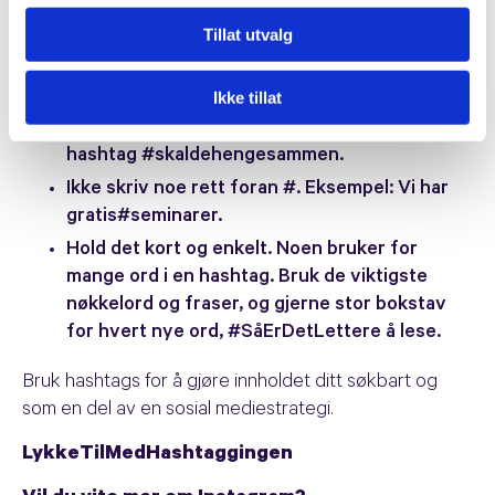
Tenk på dette når du begynner å bruke hashtags:
Tillat utvalg
Bruk alltid # foran valgte nøkkelord.
Ikke tillat
Ikke bruk mellomrom eller tegnsetting i
hashtaggene. Dersom det er flere ord i en
hashtag #skaldehengesammen.
Ikke skriv noe rett foran #. Eksempel: Vi har
gratis#seminarer.
Hold det kort og enkelt. Noen bruker for
mange ord i en hashtag. Bruk de viktigste
nøkkelord og fraser, og gjerne stor bokstav
for hvert nye ord, #SåErDetLettere å lese.
Bruk hashtags for å gjøre innholdet ditt søkbart og
som en del av en sosial mediestrategi.
LykkeTilMedHashtaggingen