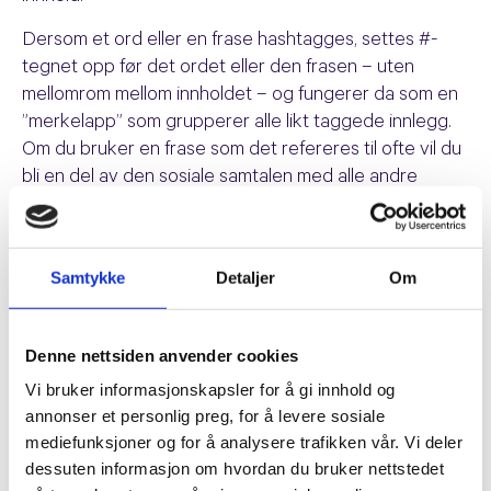
Dersom et ord eller en frase hashtagges, settes #-
tegnet opp før det ordet eller den frasen – uten
mellomrom mellom innholdet – og fungerer da som en
”merkelapp” som grupperer alle likt taggede innlegg.
Om du bruker en frase som det refereres til ofte vil du
bli en del av den sosiale samtalen med alle andre
fraser som inneholder samme hashtag.
Mange hashtagger riktig, men noen putter # foran
hvert ord eller frase i en tweet eller oppdatering, #ikke
Samtykke
Detaljer
Om
#vær #den #personen.
Les også:
Annonsering på Instagram – noe for din
Denne nettsiden anvender cookies
bedrift?
Vi bruker informasjonskapsler for å gi innhold og
annonser et personlig preg, for å levere sosiale
#Hvem Kan Bruke Hashtags
mediefunksjoner og for å analysere trafikken vår. Vi deler
Hvem som helst! Bedrifter/merker bruker hashtags for
dessuten informasjon om hvordan du bruker nettstedet