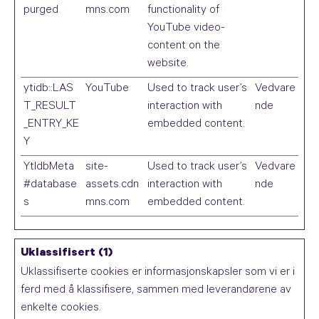
purged
mns.com
functionality of
YouTube video-
content on the
website.
ytidb::LAS
YouTube
Used to track user’s
Vedvare
T_RESULT
interaction with
nde
_ENTRY_KE
embedded content.
Y
YtIdbMeta
site-
Used to track user’s
Vedvare
#database
assets.cdn
interaction with
nde
s
mns.com
embedded content.
Uklassifisert (1)
Uklassifiserte cookies er informasjonskapsler som vi er i
ferd med å klassifisere, sammen med leverandørene av
enkelte cookies.