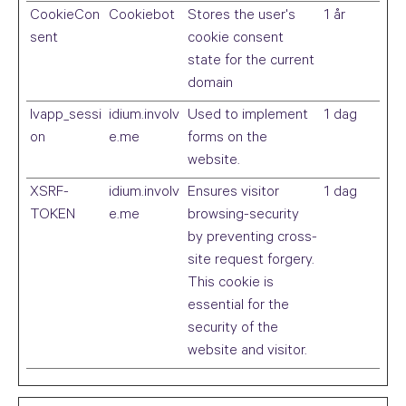
CookieCon
Cookiebot
Stores the user's
1 år
sent
cookie consent
state for the current
domain
lvapp_sessi
idium.involv
Used to implement
1 dag
on
e.me
forms on the
website.
XSRF-
idium.involv
Ensures visitor
1 dag
TOKEN
e.me
browsing-security
by preventing cross-
site request forgery.
This cookie is
essential for the
security of the
website and visitor.