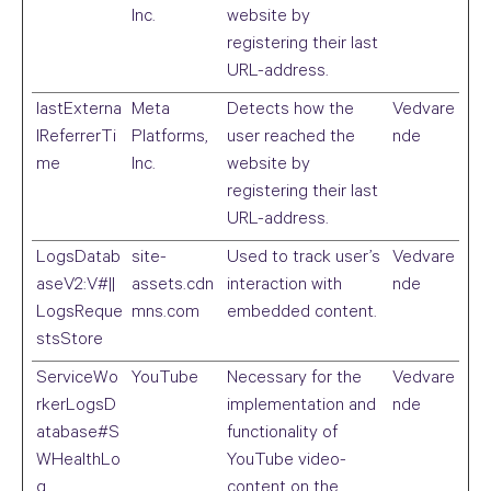
Inc.
website by
registering their last
URL-address.
lastExterna
Meta
Detects how the
Vedvare
lReferrerTi
Platforms,
user reached the
nde
me
Inc.
website by
registering their last
URL-address.
LogsDatab
site-
Used to track user’s
Vedvare
aseV2:V#||
assets.cdn
interaction with
nde
LogsReque
mns.com
embedded content.
stsStore
ServiceWo
YouTube
Necessary for the
Vedvare
rkerLogsD
implementation and
nde
atabase#S
functionality of
WHealthLo
YouTube video-
g
content on the