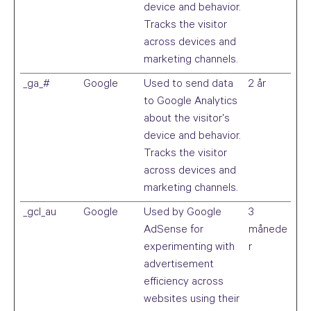
device and behavior.
Tracks the visitor
across devices and
marketing channels.
_ga_#
Google
Used to send data
2 år
to Google Analytics
about the visitor's
device and behavior.
Tracks the visitor
across devices and
marketing channels.
_gcl_au
Google
Used by Google
3
AdSense for
månede
experimenting with
r
advertisement
efficiency across
websites using their