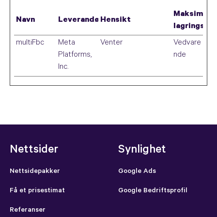
Maksimal
Navn
Leverandør
Hensikt
lagringsva
multiFbc
Meta
Venter
Vedvare
Platforms,
nde
Inc.
Nettsider
Synlighet
Nettsidepakker
Google Ads
Få et prisestimat
Google Bedriftsprofil
Referanser