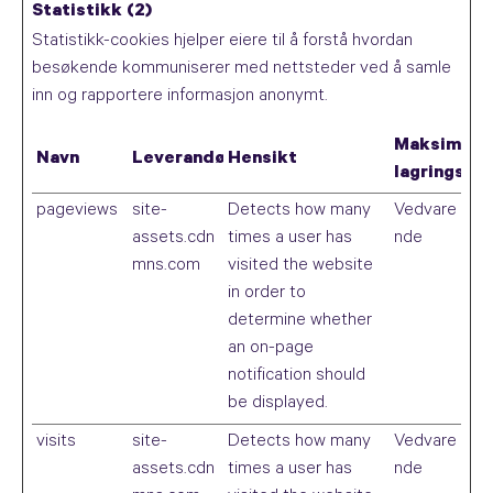
Statistikk (2)
Statistikk-cookies hjelper eiere til å forstå hvordan
besøkende kommuniserer med nettsteder ved å samle
inn og rapportere informasjon anonymt.
Maksimal
Navn
Leverandør
Hensikt
lagringsva
pageviews
site-
Detects how many
Vedvare
assets.cdn
times a user has
nde
mns.com
visited the website
in order to
determine whether
an on-page
notification should
be displayed.
visits
site-
Detects how many
Vedvare
assets.cdn
times a user has
nde