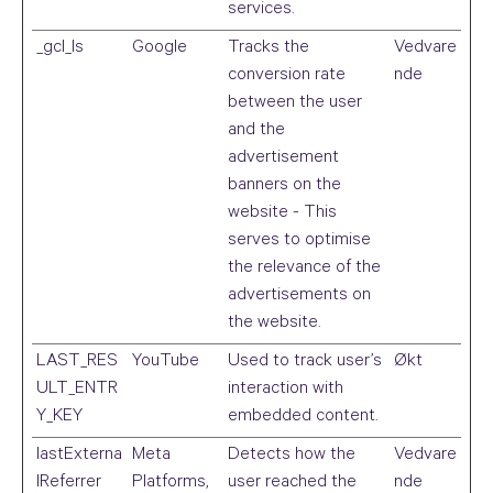
services.
_gcl_ls
Google
Tracks the
Vedvare
conversion rate
nde
between the user
and the
advertisement
banners on the
website - This
serves to optimise
the relevance of the
advertisements on
the website.
LAST_RES
YouTube
Used to track user’s
Økt
ULT_ENTR
interaction with
Y_KEY
embedded content.
lastExterna
Meta
Detects how the
Vedvare
lReferrer
Platforms,
user reached the
nde