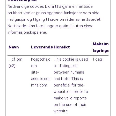
Nødvendig (5)
Nødvendige cookies bidra til å gjøre en nettside
brukbart ved at grunnleggende funksjoner som side
navigasjon og tilgang til sikre områder av nettstedet.
Nettstedet kan ikke fungere optimalt uten disse
informasjonskapslene.
Maksimal
Navn
Leverandør
Hensikt
lagringsva
__cf_bm
hcaptcha.c
This cookie is used
1 dag
[x2]
om
to distinguish
site-
between humans
assets.cdn
and bots. This is
mns.com
beneficial for the
website, in order to
make valid reports
on the use of their
website.