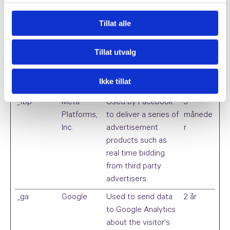
multiple websites.
The cookie contains
Tillat alle
an encrypted ID
which allows
Tillat utvalg
Facebook to identify
the user across
Ikke tillat
websites.
_fbp
Meta
Used by Facebook
3
Platforms,
to deliver a series of
månede
Inc.
advertisement
r
products such as
real time bidding
from third party
advertisers.
_ga
Google
Used to send data
2 år
to Google Analytics
about the visitor's