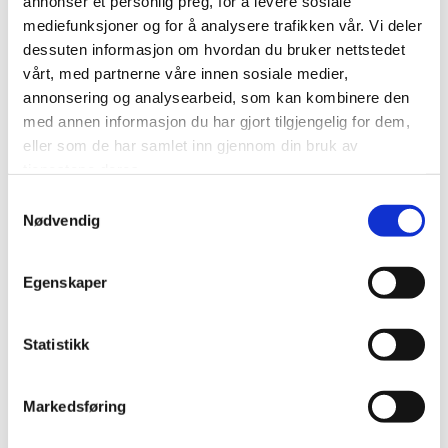
annonser et personlig preg, for å levere sosiale
ROLLOUT_
interaction with
dager
mediefunksjoner og for å analysere trafikken vår. Vi deler
TOKEN
embedded content.
dessuten informasjon om hvordan du bruker nettstedet
__Secure-
site-
Stores the user's
Økt
vårt, med partnerne våre innen sosiale medier,
YEC
assets.cdn
video player
annonsering og analysearbeid, som kan kombinere den
mns.com
preferences using
med annen informasjon du har gjort tilgjengelig for dem,
embedded YouTube
eller som de har samlet inn gjennom din bruk av
video
tjenestene deres.
Samtykkevalg
__Secure-
YouTube
Used to track user’s
180
Nødvendig
YNID
interaction with
dager
embedded content.
Egenskaper
_fbc
Meta
This cookie is used
3
Platforms,
by Facebook to
månede
Inc.
target
r
Statistikk
advertisement
based on user
Markedsføring
behavior and
preferences across