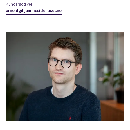
Kunderådgiver
arnold@hjemmesidehuset.no