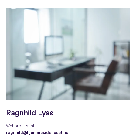
Ragnhild Lysø
Webprodusent
ragnhild@hjemmesidehuset.no