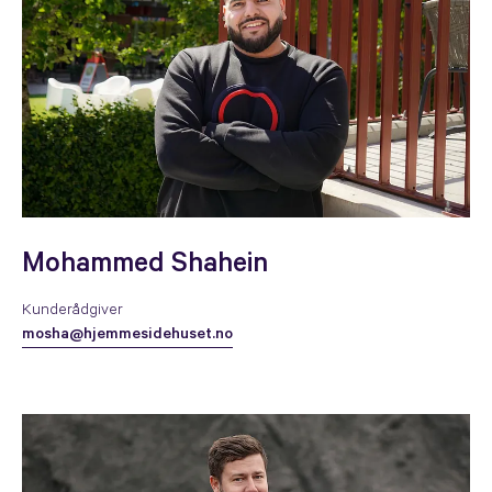
Mohammed Shahein
Kunderådgiver
mosha@hjemmesidehuset.no