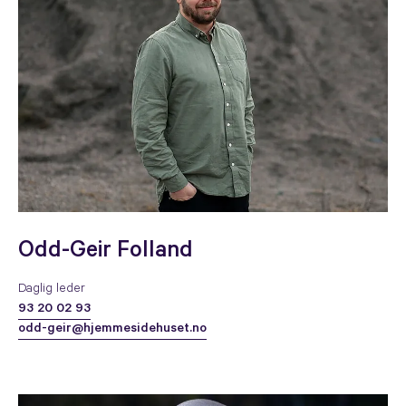
Odd-Geir Folland
Daglig leder
93 20 02 93
odd-geir@hjemmesidehuset.no