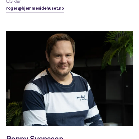
Utvikler
roger@hjemmesidehuset.no