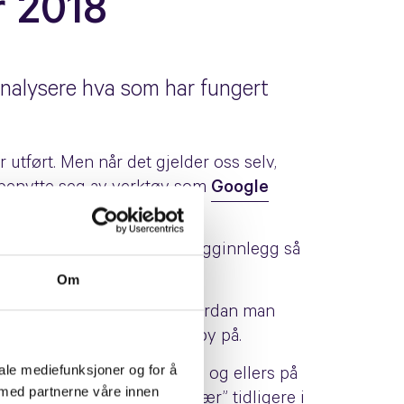
r 2018
 analysere hva som har fungert
r utført. Men når det gjelder oss selv,
å benytte seg av verktøy som
Google
her er våre ti mest leste blogginnlegg så
Om
les søkere, er fokuset på hvordan man
i kan vise frem hva vi har å by på.
iale mediefunksjoner og for å
ere innholdet vårt på blogg og ellers på
 med partnerne våre innen
Facebook var “ute i hardt vær” tidligere i