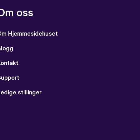
Om oss
Om Hjemmesidehuset
Blogg
Kontakt
Support
edige stillinger