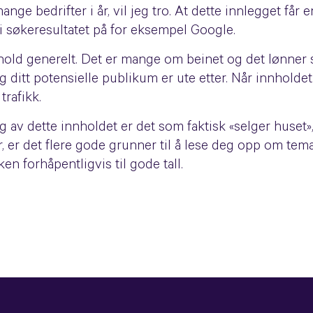
ge bedrifter i år, vil jeg tro. At dette innlegget får 
i søkeresultatet på for eksempel Google.
hold generelt. Det er mange om beinet og det lønner
ditt potensielle publikum er ute etter. Når innholdet d
rafikk.
av dette innholdet er det som faktisk «selger huset»,
 år, er det flere gode grunner til å lese deg opp om te
ken forhåpentligvis til gode tall.