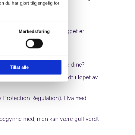
u har gjort tilgjengelig for
book på topp ti.
Markedsføring
øringskrone, så dette innlegget er
.
rker det egentlig nettsidene dine?
Tillat alle
en og kunne slenge oss rundt i løpet av
a Protection Regulation). Hva med
 å begynne med, men kan være gull verdt