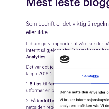
Mest leste blog
Som bedrift er det viktig å regel
eller ikke.
I Idium gir vi rapporter til våre kunder p
internt så gjelder ofte; “skomakerens ba
Analytics
.
Det var det jeg gjorde for å finne ut hva
lang i 2018 (i synkende rekkefølge):
Samtykke
1.
8 tips til fengende overskrifter
I dett
utformer en overskrift som får folk til å kl
Denne nettsiden anvender c
Vi bruker informasjonskapsler
2.
Få bedriften din på Facebook på 5 mi
analysere trafikken vår. Vi 
nettsiden regelmessig, slik at innholdet e