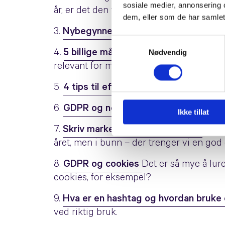
sosiale medier, annonsering 
år, er det den viktigste kanalen for vel
dem, eller som de har samlet
3.
Nybegynnerguide: 5 enkle Facebook-t
Samtykkevalg
Nødvendig
4.
5 billige måter du kan markedsføre 
relevant for mange.
5.
4 tips til effektiv markedsføring
i sos
6.
GDPR og nettsider Høyaktuelt
for al
Ikke tillat
7.
Skriv markedsplan for bedriften
Like 
året, men i bunn – der trenger vi en god
8.
GDPR og cookies
Det er så mye å lu
cookies, for eksempel?
9.
Hva er en hashtag og hvordan bruk
ved riktig bruk.