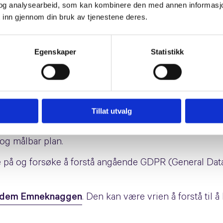
og analysearbeid, som kan kombinere den med annen informasjon d
dig mange bedrifter som ønsker å nå sin målgruppe.
 inn gjennom din bruk av tjenestene deres.
ips for bedrifter
Se der ja, enda en artikkel om Face
Egenskaper
Statistikk
deg på
Vi vil jo alle få mest mulig ut av hver markedsf
iale medier Vi vil alle å resultater, men også spare tid
le bedrifter i år; EUs nye personvernlov. Hvordan påvi
Tillat utvalg
viktig hvert år. Vi må følge med i den raske utvikling
 og målbar plan.
re på og forsøke å forstå angående GDPR (General Dat
e dem Emneknaggen
. Den kan være vrien å forstå til