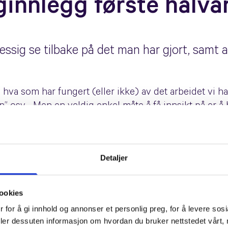
ginnlegg første halvå
messig se tilbake på det man har gjort, samt
å hva som har fungert (eller ikke) av det arbeidet vi ha
rn” osv… Men en veldig enkel måte å få innsikt på er 
 som har interessert våre lesere det siste halvåret. Og 
Detaljer
e innlegget, som tydeligvis traff en nerve blant Goog
ikke. Vi vil alle ha trafikk til nettsidene våre slik at v
ookies
 for å gi innhold og annonser et personlig preg, for å levere sos
nutter
Opprinnelig et innlegg fra 2014, men vi oppdat
deler dessuten informasjon om hvordan du bruker nettstedet vårt,
r relevant. Og Facebook; alltid relevant. Selv etter at 