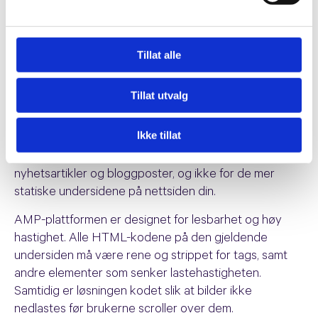
nettside forventer at siden laster umiddelbart, og
dersom den ikke gjør det kan de gå lei og forlate
siden. Med AMP-tilpassede sider vil man oppleve at
Tillat alle
innlastingen av sider skjer nærmest omgående. En
side skal laste smidig og problemfritt.
Tillat utvalg
AMP er en forkortelse for Accelerated Mobile Pages,
og er et samarbeidsprosjekt mellom Google, Twitter
Ikke tillat
og en rekke andre aktører ment for å lage lynraske
mobilsider. AMP er hovedsakelig utviklet for
nyhetsartikler og bloggposter, og ikke for de mer
statiske undersidene på nettsiden din.
AMP-plattformen er designet for lesbarhet og høy
hastighet. Alle HTML-kodene på den gjeldende
undersiden må være rene og strippet for tags, samt
andre elementer som senker lastehastigheten.
Samtidig er løsningen kodet slik at bilder ikke
nedlastes før brukerne scroller over dem.