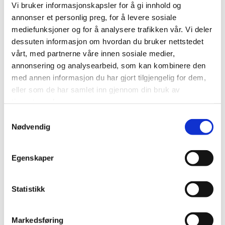
brukere slipper å zoome inn for å lese eller
Vi bruker informasjonskapsler for å gi innhold og
navigere
annonser et personlig preg, for å levere sosiale
mediefunksjoner og for å analysere trafikken vår. Vi deler
Tydelige henvendelsespunkter (call-to-
dessuten informasjon om hvordan du bruker nettstedet
action) gjør det lettere for brukere å utføre
vårt, med partnerne våre innen sosiale medier,
ønskede handlinger, for eksempel «Ta kontakt
annonsering og analysearbeid, som kan kombinere den
her»
med annen informasjon du har gjort tilgjengelig for dem,
eller som de har samlet inn gjennom din bruk av
Her kan du selv se om nettsiden din er
tjenestene deres.
mobiltilpasset
.
Samtykkevalg
Kort oppsummert er et mobilvennlig nettsted mer
Nødvendig
brukervennlig og viktig for å være synlig og tilstede i
Google.
Egenskaper
Accelerated Mobile Pages – AMP
Statistikk
Brukere forventer at nettsiden din lastes umiddelbart
og at det er enkelt å navigere. Sider som lastes sakte,
opplever høyere fluktfrekvens. Besøkende på en
Markedsføring