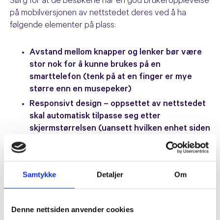
Sørg for at de besøkene har en god brukeropplevelse
på mobilversjonen av nettstedet deres ved å ha
følgende elementer på plass:
Avstand mellom knapper og lenker bør være
stor nok for å kunne brukes på en
smarttelefon (tenk på at en finger er mye
større enn en musepeker)
Responsivt design – oppsettet av nettstedet
skal automatisk tilpasse seg etter
skjermstørrelsen (uansett hvilken enhet siden
oppleves på)
Innlastingshastighet – en treg nettside
resulterer i en dårlig brukeropplevelse –
Sjekk
Samtykke
Detaljer
Om
din hastighet her.
Unngå Flash-animasjoner
Fontstørrelsen må være stor nok til at
Denne nettsiden anvender cookies