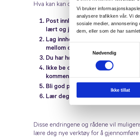
Hva kan kan du gjøre for å øke din bedri
Vi bruker informasjonskapsler
analysere trafikken vår. Vi 
Post innlegg sjeldnere. Noen vil s
sosiale medier, annonsering 
lært og jobbet for før.
dem, eller som de har samlet
Lag innhold som oppmuntrer til sa
Samtykkevalg
mellom deg og dine følgere).
Nødvendig
Du har hørt at video er viktig, og 
Ikke be om kommentarer på innlegge
kommentarer og deling vil nedprio
Bli god på Facebook ads. Dette vil 
Ikke tillat
Lær deg Messenger Chatbots. Bots 
Disse endringene og rådene vil muligen
lære deg nye verktøy for å gjennomføre 