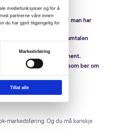
iale mediefunksjoner og for å
 med partnerne våre innen
l dette være motsatt av det man har
u har gjort tilgjengelig for
handler ikke like mye om samtalen
Markedsføring
il 6 ganger så høyt engasjement.
t bait’ et begrep. Innlegg som ber om
 din på.
Tillat alle
ook-markedsføring. Og du må kanskje