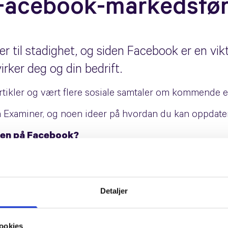
 Facebook-markedsfør
er til stadighet, og siden Facebook er en vikt
rker deg og din bedrift.
tikler og vært flere sosiale samtaler om kommende e
ia Examiner, og noen ideer på hvordan du kan oppdater
den på Facebook?
entlige sider (video og andre innlegg).
ukt på å se på video og lenker fra Sider vil gå ned.
Detaljer
e, og poster som skaper samtaler og betydningsful
len skal bli mer personlig og mellommenneskelig, ifø
ookies