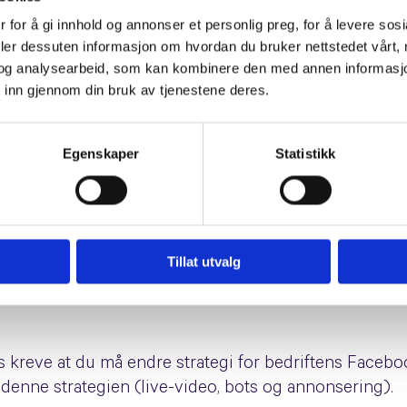
fts sjanser for synlighet på Facebook?
 for å gi innhold og annonser et personlig preg, for å levere sos
deler dessuten informasjon om hvordan du bruker nettstedet vårt,
ikkert synes at dette er gode nyheter, for andre vi
og analysearbeid, som kan kombinere den med annen informasjon d
 inn gjennom din bruk av tjenestene deres.
mtaler mellom dine følgere og andre brukere (det 
Egenskaper
Statistikk
nå er live-video viktig. Det fører, ifølge Facebook, t
ne dine. I likhet med ‘click bait’ er nå ‘engagemen
riteres i nyhetsfeeden.
bli den eneste sikre måten å drive folk til nettsiden
Tillat utvalg
vil la deg ta vare på leads, og potensielt selge.
s kreve at du må endre strategi for bedriftens Faceb
denne strategien (live-video, bots og annonsering).