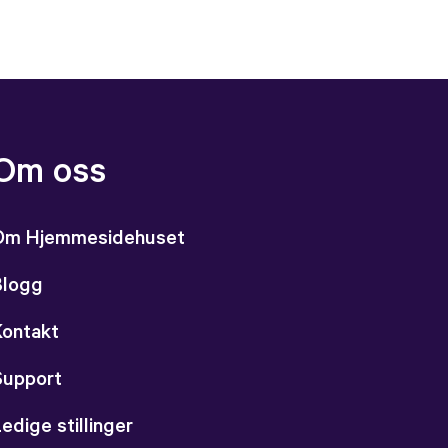
Om oss
Om Hjemmesidehuset
Blogg
Kontakt
Support
edige stillinger