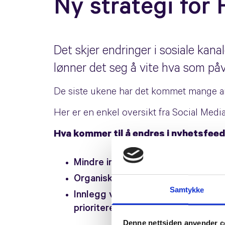
Ny strategi for
Det skjer endringer i sosiale kanal
lønner det seg å vite hva som påvi
De siste ukene har det kommet mange ar
Her er en enkel oversikt fra Social Med
Hva kommer til å endres i nyhetsfee
Mindre innhold fra bedrifter og off
Organisk rekkevidde (igjen), tid br
Samtykke
Innlegg vil rangeres på en ny måt
prioriteres. (Facebook vil at kana
Denne nettsiden anvender c