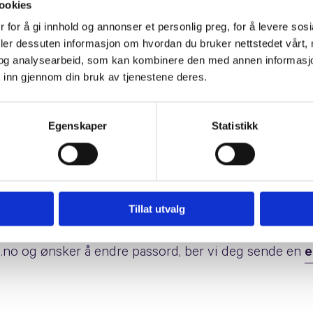
ookies
 for å gi innhold og annonser et personlig preg, for å levere sos
deler dessuten informasjon om hvordan du bruker nettstedet vårt,
og analysearbeid, som kan kombinere den med annen informasjon d
 inn gjennom din bruk av tjenestene deres.
s tidligere plattfor
Egenskaper
Statistikk
li tatt ut av drift.
sidehuset Panel, er nå flyttet over til Mono. For deg 
ormen
, ikke via panel.hjemmesidehuset.no. Trenger du 
Tillat utvalg
upport
.
.no og ønsker å endre passord, ber vi deg sende en
e