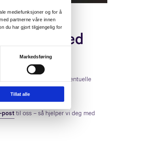
iale mediefunksjoner og for å
 med partnerne våre innen
u har gjort tilgjengelig for
m legges ned
Markedsføring
som kunde betyr dette at eventuelle
innloggingsinformasjon til
Tillat alle
-post
til oss – så hjelper vi deg med