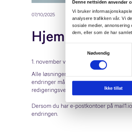
Denne nettsiden anvender c
Vi bruker informasjonskapsler
07/10/2025
analysere trafikken vår. Vi 
sosiale medier, annonsering 
dem, eller som de har samlet
Hjemmesidehuset
Samtykkevalg
Nødvendig
1. november vil panel.hjemmesidehuset.no b
Alle løsninger som tidligere lå i Hjemme
endringer må gjøres på den
nye plattf
Ikke tillat
redigeringsverktøyet kan du kontakte
s
Dersom du har e-postkontoer på mail1.io
endringen.