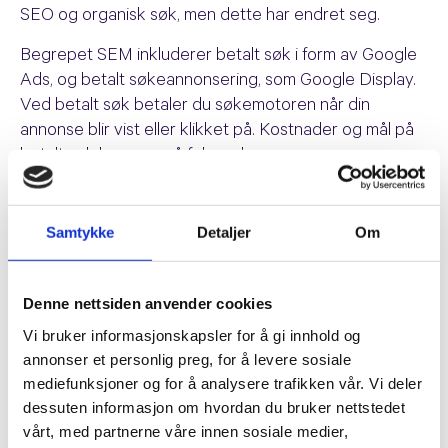
SEO og organisk søk, men dette har endret seg.
Begrepet SEM inkluderer betalt søk i form av Google
Ads, og betalt søkeannonsering, som Google Display.
Ved betalt søk betaler du søkemotoren når din
annonse blir vist eller klikket på. Kostnader og mål på
betalt søk baseres på følgende:
PPC (pay-per-click)
Samtykke
Detaljer
Om
CPC (cost-per-click)
CPM (cost-per-thousand impressions)
Denne nettsiden anvender cookies
Fordelene med SEM og betalt søk
Vi bruker informasjonskapsler for å gi innhold og
annonser et personlig preg, for å levere sosiale
Fordelene med betalt søk er at du kan sette opp en
mediefunksjoner og for å analysere trafikken vår. Vi deler
kampanje og få den ut samme dag du setter den opp.
dessuten informasjon om hvordan du bruker nettstedet
Om bedriften din har et tilbud som varer en begrenset
vårt, med partnerne våre innen sosiale medier,
tidsperiode, eller ikke kommer høyt opp i resultatene