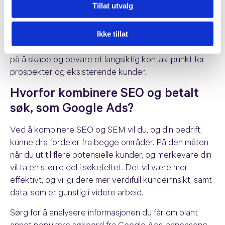
igjennom organisk søk før de klikker på annonse på
Tillat utvalg
samme side.
Ikke tillat
Organisk søk er gratis, og er også et mer varige tiltak.
Ved å optimalisere innhold for organisk søk, er du med
på å skape og bevare et langsiktig kontaktpunkt for
prospekter og eksisterende kunder.
Hvorfor kombinere SEO og betalt
søk, som Google Ads?
Ved å kombinere SEO og SEM vil du, og din bedrift,
kunne dra fordeler fra begge områder. På den måten
når du ut til flere potensielle kunder, og merkevare din
vil ta en større del i søkefeltet. Det vil være mer
effektivt, og vil gi dere mer verdifull kundeinnsikt, samt
data, som er gunstig i videre arbeid.
Sørg for å analysere informasjonen du får om blant