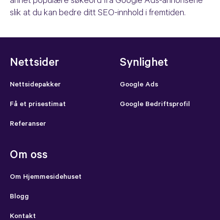
annet populære søkeord fra Google Ads-annonsene
slik at du kan bedre ditt SEO-innhold i fremtiden.
Nettsider
Synlighet
Nettsidepakker
Google Ads
Få et prisestimat
Google Bedriftsprofil
Referanser
Om oss
Om Hjemmesidehuset
Blogg
Kontakt