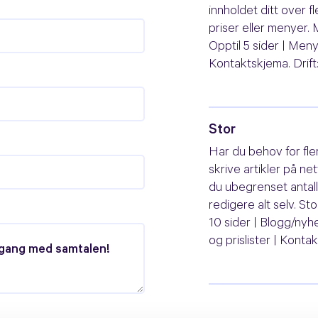
innholdet ditt over f
priser eller menyer. M
Opptil 5 sider | Meny 
Kontaktskjema. Drift: 
Stor
Har du behov for fler
skrive artikler på ne
du ubegrenset antall 
redigere alt selv. Stor
10 sider | Blogg/nyh
og prislister | Kontakt