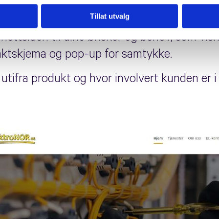
Tillat utvalg
side utifra bedriftens profil. Innhold skrives
nettsiden til dine ønsker og behov, som visn
aktskjema og pop-up for samtykke.
e utifra produkt og hvor involvert kunden er 