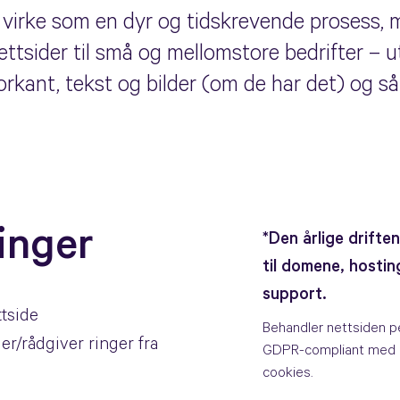
e virke som en dyr og tidskrevende prosess
nettsider til små og mellomstore bedrifter – u
i forkant, tekst og bilder (om de har det) og 
inger
*Den årlige drift
til domene, hosting
support.
ttside
Behandler nettsiden p
er/rådgiver ringer fra
GDPR-compliant med p
cookies.