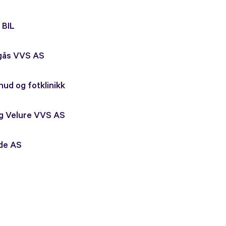
 BIL
rgås VVS AS
hud og fotklinikk
og Velure VVS AS
nde AS