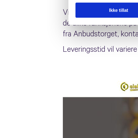
Ikke tillat
Vi designer kundens nett
de ulike funksjonene på 
fra Anbudstorget, kont
Leveringsstid vil varier