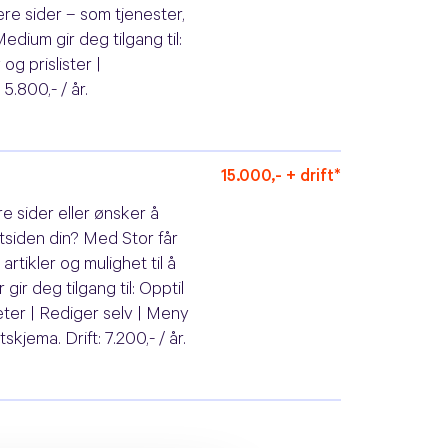
lere sider – som tjenester,
edium gir deg tilgang til:
og prislister |
5.800,- / år.
15.000,- + drift*
e sider eller ønsker å
ttsiden din? Med Stor får
artikler og mulighet til å
 gir deg tilgang til: Opptil
eter | Rediger selv | Meny
skjema. Drift: 7.200,- / år.