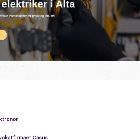
ektronor
dvokatfirmaet Casus