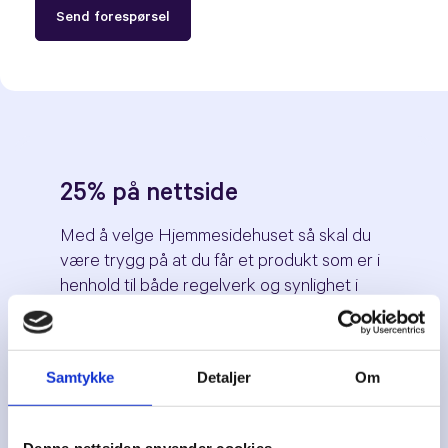
25% på nettside
Med å velge Hjemmesidehuset så skal du
være trygg på at du får et produkt som er i
henhold til både regelverk og synlighet i
søkemotorene.
Alle medlemmer i Revisorforeningen får et
gratis utkast til ny nettside uten
Samtykke
Detaljer
Om
forpliktelser.