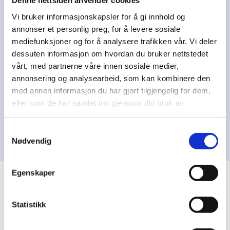
Denne nettsiden anvender cookies
Vi bruker informasjonskapsler for å gi innhold og
annonser et personlig preg, for å levere sosiale
Se vår pakker?
mediefunksjoner og for å analysere trafikken vår. Vi deler
dessuten informasjon om hvordan du bruker nettstedet
vårt, med partnerne våre innen sosiale medier,
annonsering og analysearbeid, som kan kombinere den
med annen informasjon du har gjort tilgjengelig for dem,
eller som de har samlet inn gjennom din bruk av
tjenestene deres.
Samtykkevalg
Nødvendig
Egenskaper
Våre unike tilbud:
Statistikk
Vi har et samarbeid med Revisorforeningen.