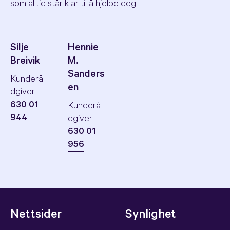
som alltid står klar til å hjelpe deg.
Silje
Hennie
Breivik
M.
Sanders
Kunderå
en
dgiver
630 01
Kunderå
944
dgiver
630 01
956
Nettsider
Synlighet