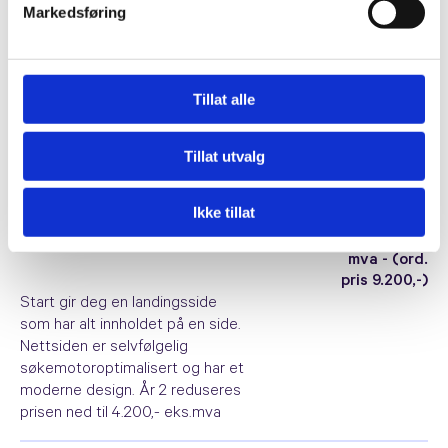
Som medlem av Revisorforeningen får du derfor
Markedsføring
gode priser på nettsider hos oss. Vi har levert
profesjonelle løsninger til mange av
Revisorforeningens medlemmer, og vet hva som
Tillat alle
skal til for å styrke din bedrifts digitale
tilstedeværelse.
Tillat utvalg
25% rabatt på nettsider for Revisorforeningen
Ikke tillat
6.900,- eks.
Start
mva - (ord.
pris 9.200,-)
Start gir deg en landingsside
som har alt innholdet på en side.
Nettsiden er selvfølgelig
søkemotoroptimalisert og har et
moderne design. År 2 reduseres
prisen ned til 4.200,- eks.mva