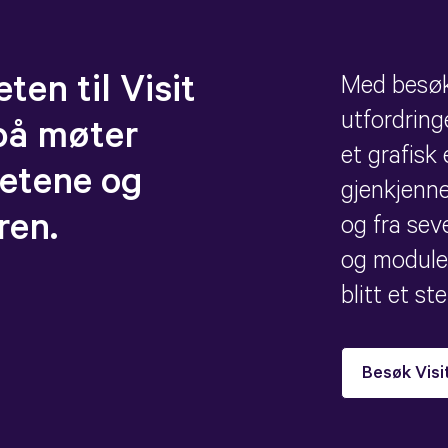
eten til Visit
Med besøk
utfordring
på møter
et grafisk
etene og
gjenkjenne
ren.
og fra se
og moduler,
blitt et st
Besøk Visi