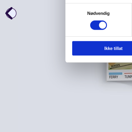
Samtykkevalg
Nødvendig
Ikke tillat