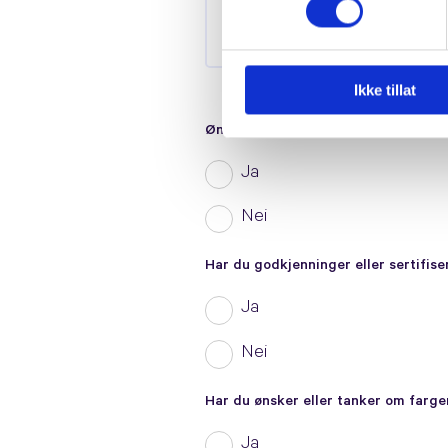
Ikke tillat
Ønsker du å lenke til sosiale medier
Ja
Nei
Har du godkjenninger eller sertifise
Ja
Nei
Har du ønsker eller tanker om farge
Ja