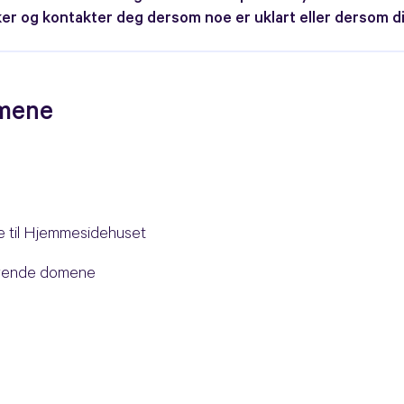
omene
e til Hjemmesidehuset
terende domene