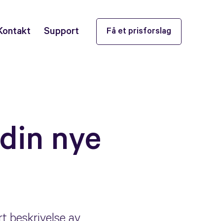
Kontakt
Support
Få et prisforslag
 din nye
rt beskrivelse av