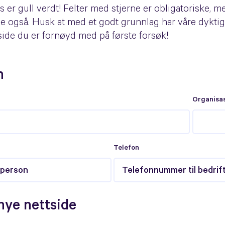
 er gull verdt! Felter med stjerne er obligatoriske, me
ne også. Husk at m
ed et godt grunnlag har våre dykti
side du er fornøyd med på første forsøk!
n
Organisa
Telefon
 nye nettside