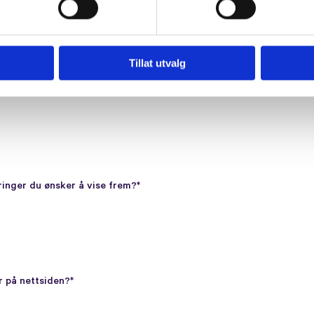
Tillat utvalg
?*
ringer du ønsker å vise frem?*
r på nettsiden?*