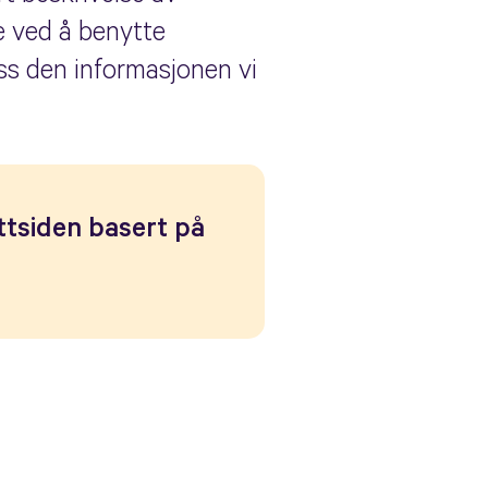
te ved å benytte
ss den informasjonen vi
ettsiden basert på