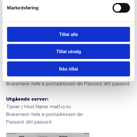
Markedsføring
Tillat alle
7.
Legg inn innstillinger som vist i bildet under. Trykk
Tillat utvalg
deretter "Neste".
Ikke tillat
Innkommende server:
Tjener / Host Name: mail1.io.no
Brukernavn: hele e-postadressen din Passord: ditt passord
Utgående server:
Tjener / Host Name: mail1.io.no
Brukernavn: hele e-postadressen din
Passord: ditt passord