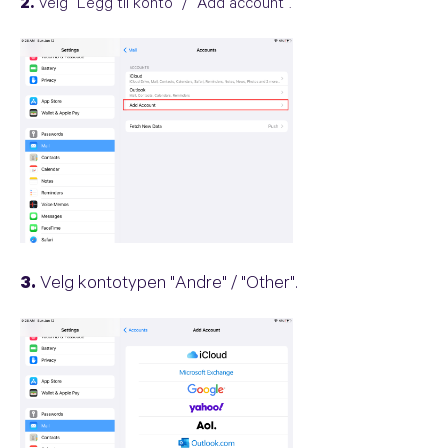
2.
Velg "Legg til konto" / "Add account".
3.
Velg kontotypen "Andre" / "Other".