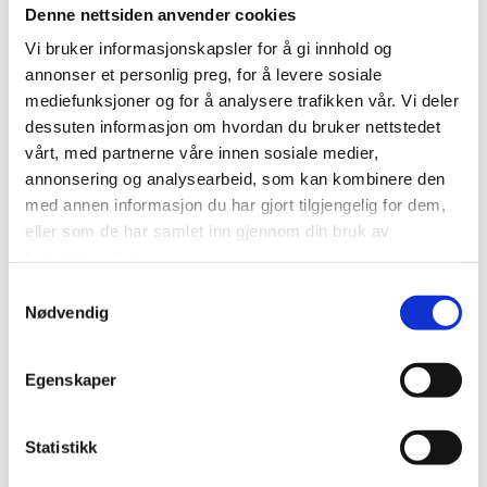
Denne nettsiden anvender cookies
heter i Mail-appen. Trykk "Neste".
Vi bruker informasjonskapsler for å gi innhold og
annonser et personlig preg, for å levere sosiale
mediefunksjoner og for å analysere trafikken vår. Vi deler
dessuten informasjon om hvordan du bruker nettstedet
vårt, med partnerne våre innen sosiale medier,
annonsering og analysearbeid, som kan kombinere den
med annen informasjon du har gjort tilgjengelig for dem,
eller som de har samlet inn gjennom din bruk av
tjenestene deres.
Samtykkevalg
Nødvendig
6.
Sjekk at "IMAP" er det som er valgt. Ikke trykk
"Neste", men fortsett nedover (se neste steg).
Egenskaper
Statistikk