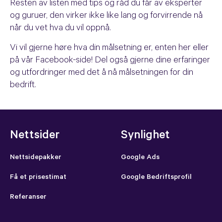
Resten av listen med tips og råd du får av eksperter
og guruer, den virker ikke like lang og forvirrende nå
når du vet hva du vil oppnå.
Vi vil gjerne høre hva din målsetning er, enten her eller
på vår Facebook-side! Del også gjerne dine erfaringer
og utfordringer med det å nå målsetningen for din
bedrift.
Nettsider
Synlighet
Nettsidepakker
Google Ads
Få et prisestimat
Google Bedriftsprofil
Referanser