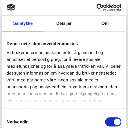
startet på nett, har de ikke nettbutikk, men et
kontaktskjema hvor man kan få et uforpliktende
pristilbud o.l.
Samtykke
Detaljer
Om
Målsettingen deres er å få flere kunder. Å måle antall
nye kunder er fullt mulig, men kan være komplisert.
Men det er ikke det eneste som er interessant å se
Denne nettsiden anvender cookies
på.
Vi bruker informasjonskapsler for å gi innhold og
annonser et personlig preg, for å levere sosiale
Blomsterbutikk AS burde i tillegg ha en målsetting om
mediefunksjoner og for å analysere trafikken vår. Vi deler
å få X antall henvendelser via kontakskjemaet. En slik
dessuten informasjon om hvordan du bruker nettstedet
målsetting oppnår følgende:
vårt, med partnerne våre innen sosiale medier,
annonsering og analysearbeid, som kan kombinere den
Bedriften har en målbar målsetning som sier
med annen informasjon du har gjort tilgjengelig for dem,
noe om i hvilken grad kontaktskjemaet
eller som de har samlet inn gjennom din bruk av
fungerer.
tjenestene deres.
Nettsiden har en tydelig call-to-action som
Samtykkevalg
gjør det enkelt for besøkende å forstå hva de
Nødvendig
skal gjøre på nettsiden.